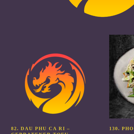
82. DAU PHU CA RI –
130. PH