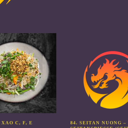
quantity
O XAO
C, F, E
84. SEITAN NUONG –