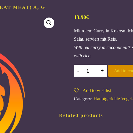
HEAT MEAT)
A, G
13.90
€
Mit rotem Curry in Kokosmilch
Salat, serviert mit Reis.
With red curry in coconut milk 
with rice.
85.
Add to car
SHAOLIN
CURRY-
Add to wishlist
WEIZENFLEISCH
Category:
Hauptgerichte Vegeta
(WHEAT
MEAT)
Related products
A,
G