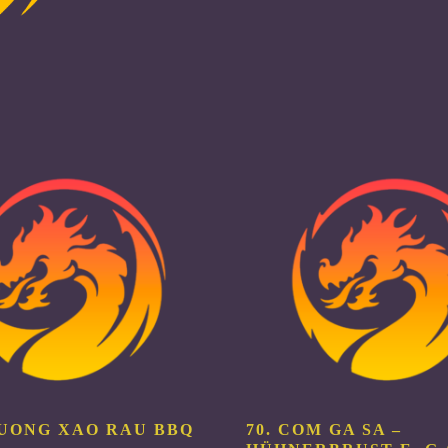
NUONG XAO RAU BBQ
70. COM GA SA –