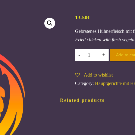
13.50
€
Gebratenes Hühnerfleisch mit 
Fried chicken with fresh vegeta
73.
Add to car
GA
XAO
Add to wishlist
RAU
Category:
Hauptgerichte mit 
O,
F
Related products
quantity