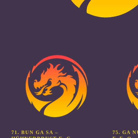
71. BUN GA SA –
75. GA 