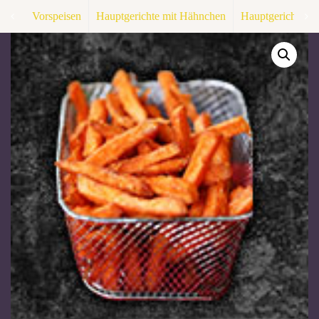
Vorspeisen
Hauptgerichte mit Hähnchen
Hauptgerichte F
113. KHOAI LANG CHIEN
A, G