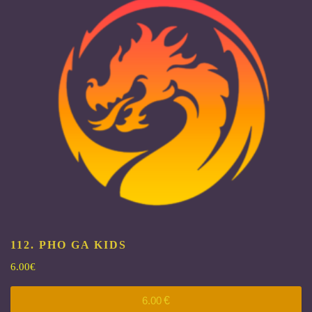
112. PHO GA KIDS
6.00
€
6.00
€