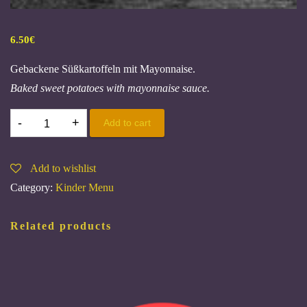
6.50
€
Gebackene Süßkartoffeln mit Mayonnaise.
Baked sweet potatoes with mayonnaise sauce.
113.
Add to cart
KHOAI
LANG
Add to wishlist
CHIEN
Category:
Kinder Menu
A,
G
Related products
quantity