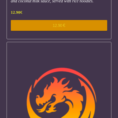
and coconut milk sauce, served with rice noodles.
12.90
€
12.90
€