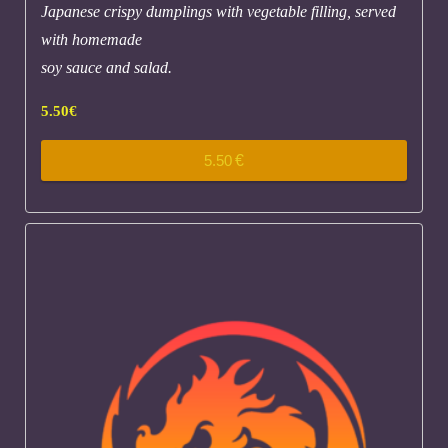
Japanese crispy dumplings with vegetable filling, served
with homemade
soy sauce and salad.
5.50
€
5.50
€