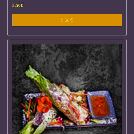
5.50
€
5.50
€