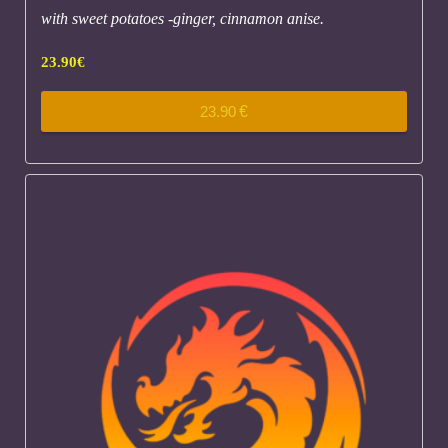
with sweet potatoes -ginger, cinnamon anise.
23.90
€
23.90
€