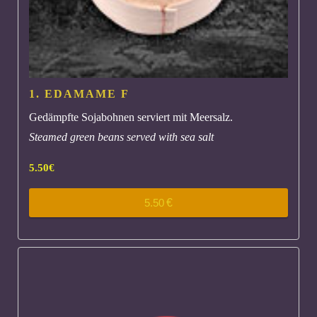
1. EDAMAME
F
Gedämpfte Sojabohnen serviert mit Meersalz.
Steamed green beans served with sea salt
5.50
€
5.50
€